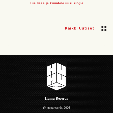
Lue lisää ja kuuntele uusi single
Kaikki Uutiset
Humu Records
@ humurecords, 2026