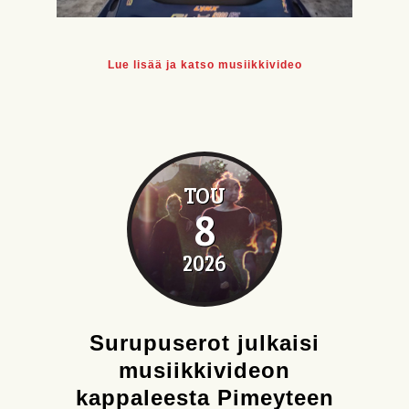
Lue lisää ja katso musiikkivideo
TOU
8
2026
Surupuserot julkaisi
musiikkivideon
kappaleesta Pimeyteen