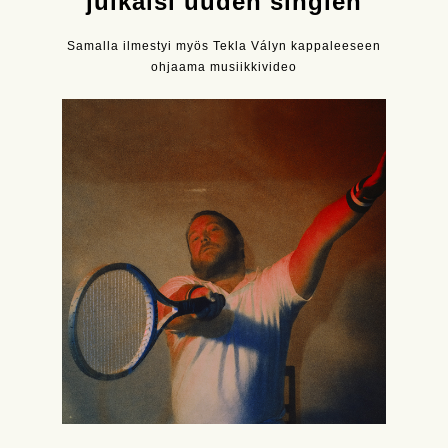
julkaisi uuden singlen
Samalla ilmestyi myös Tekla Vályn kappaleeseen
ohjaama musiikkivideo