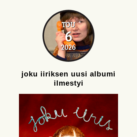
TOU
6
2026
joku iiriksen uusi albumi
ilmestyi