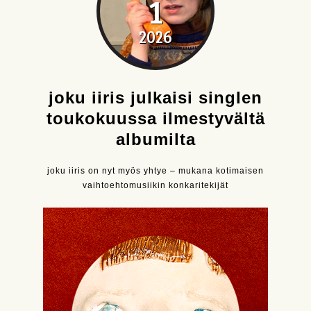
1
2026
joku iiris julkaisi singlen
toukokuussa ilmestyvältä
albumilta
joku iiris on nyt myös yhtye – mukana kotimaisen
vaihtoehtomusiikin konkaritekijät