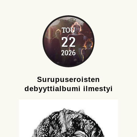
TOU
22
2026
Surupuseroisten
debyyttialbumi ilmestyi