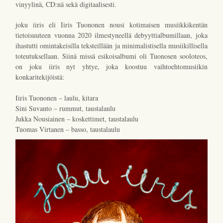
vinyylinä, CD:nä sekä digitaalisesti.
joku iiris eli Iiris Tuononen nousi kotimaisen musiikkikentän
tietoisuuteen vuonna 2020 ilmestyneellä debyyttialbumillaan, joka
ihastutti omintakeisilla teksteillään ja minimalistisella musiikillisella
toteutuksellaan. Siinä missä esikoisalbumi oli Tuonosen sooloteos,
on joku iiris nyt yhtye, joka koostuu vaihtoehtomusiikin
konkaritekijöistä:
Iiris Tuononen – laulu, kitara
Sini Suvanto – rummut, taustalaulu
Jukka Nousiainen – koskettimet, taustalaulu
Tuomas Virtanen – basso, taustalaulu