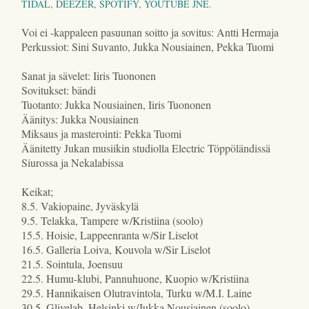
TIDAL, DEEZER, SPOTIFY, YOUTUBE JNE.
Voi ei -kappaleen pasuunan soitto ja sovitus: Antti Hermaja
Perkussiot: Sini Suvanto, Jukka Nousiainen, Pekka Tuomi
Sanat ja sävelet: Iiris Tuononen
Sovitukset: bändi
Tuotanto: Jukka Nousiainen, Iiris Tuononen
Äänitys: Jukka Nousiainen
Miksaus ja masterointi: Pekka Tuomi
Äänitetty Jukan musiikin studiolla Electric Töppöländissä
Siurossa ja Nekalabissa
Keikat;
8.5. Vakiopaine, Jyväskylä
9.5. Telakka, Tampere w/Kristiina (soolo)
15.5. Hoisie, Lappeenranta w/Sir Liselot
16.5. Galleria Loiva, Kouvola w/Sir Liselot
21.5. Sointula, Joensuu
22.5. Humu-klubi, Pannuhuone, Kuopio w/Kristiina
29.5. Hannikaisen Olutravintola, Turku w/M.I. Laine
30.5. Glivelab, Helsinki w/Jukka Nousiainen (soolo)