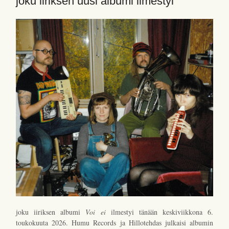
joku iiriksen uusi albumi ilmestyi
joku iiriksen albumi
Voi ei
ilmestyi tänään keskiviikkona 6.
toukokuuta 2026. Humu Records ja Hillotehdas julkaisi albumin