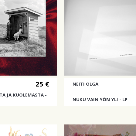
25 €
NEITI OLGA
TA JA KUOLEMASTA -
NUKU VAIN YÖN YLI - LP
Neiti Olgan toinen albumi
ebyyttialbumi