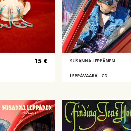
15 €
SUSANNA LEPPÄNEN
LEPPÄVAARA - CD
uusi albumi
Metsolat tulee taas!