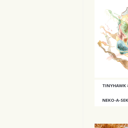
TINYHAWK 
NEKO-A-SEKA
Yhtyeen odot