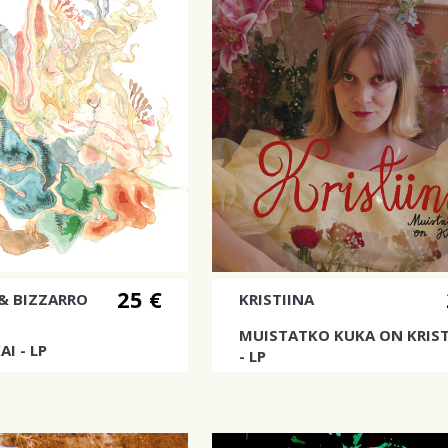
25 €
& BIZZARRO
KRISTIINA
MUISTATKO KUKA ON KRIST
I - LP
- LP
ettu toinen albumi
Kristiinan toinen albumi