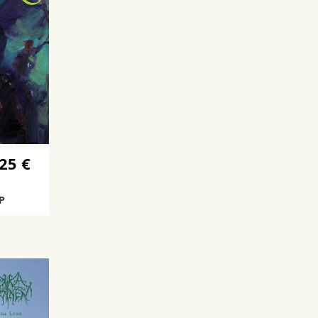
25 €
P