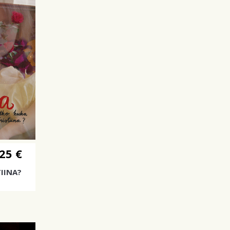
25 €
IINA?