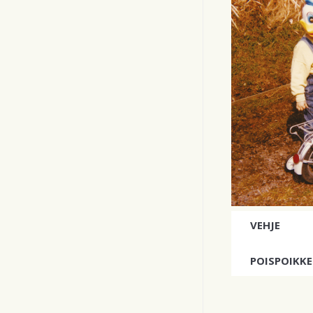
VEHJE
POISPOIKKE
Loppu levy-yh
levykaupoist