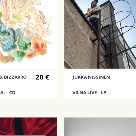
20 €
& BIZZARRO
JUKKA NISSINEN
AI - CD
VILNA LIVE - LP
en albumi myös CD:nä
Jukka Nissisen livealbumi