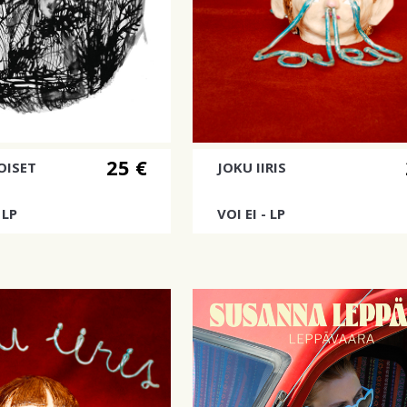
25 €
OISET
JOKU IIRIS
 LP
VOI EI - LP
yttialbumi
joku iiriksen uusi albumi