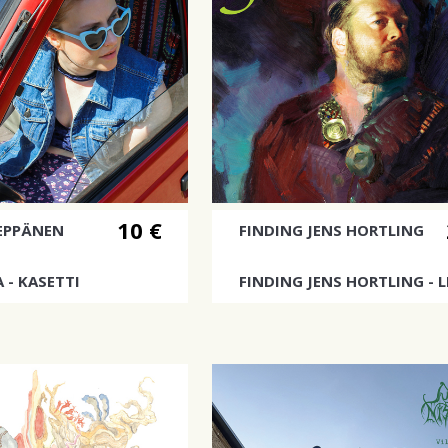
10 €
EPPÄNEN
FINDING JENS HORTLING
 - KASETTI
FINDING JENS HORTLING - L
ee taas!
Yhtyeen debyyttialbumi!