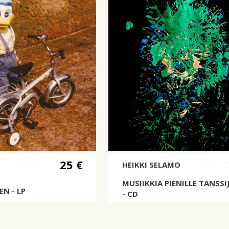
25 €
HEIKKI SELAMO
MUSIIKKIA PIENILLE TANSSI
EN - LP
- CD
tiöltä. Levyä saa vielä
Kartonkitasku.
a.