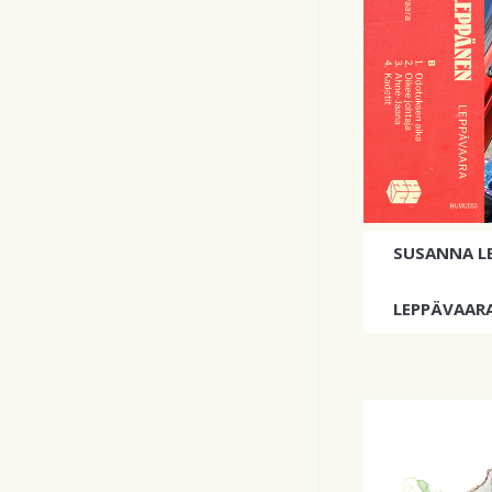
SUSANNA L
LEPPÄVAARA
Metsolat tul