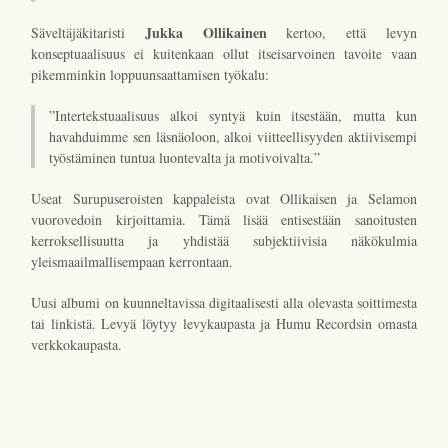
Jukka Ollikainen
Säveltäjäkitaristi
kertoo, että levyn
konseptuaalisuus ei kuitenkaan ollut itseisarvoinen tavoite vaan
pikemminkin loppuunsaattamisen työkalu:
”Intertekstuaalisuus alkoi syntyä kuin itsestään, mutta kun
havahduimme sen läsnäoloon, alkoi viitteellisyyden aktiivisempi
työstäminen tuntua luontevalta ja motivoivalta.”
Useat Surupuseroisten kappaleista ovat Ollikaisen ja Selamon
vuorovedoin kirjoittamia. Tämä lisää entisestään sanoitusten
kerroksellisuutta ja yhdistää subjektiivisia näkökulmia
yleismaailmallisempaan kerrontaan.
Uusi albumi on kuunneltavissa digitaalisesti alla olevasta soittimesta
tai linkistä. Levyä löytyy levykaupasta ja Humu Recordsin omasta
verkkokaupasta.