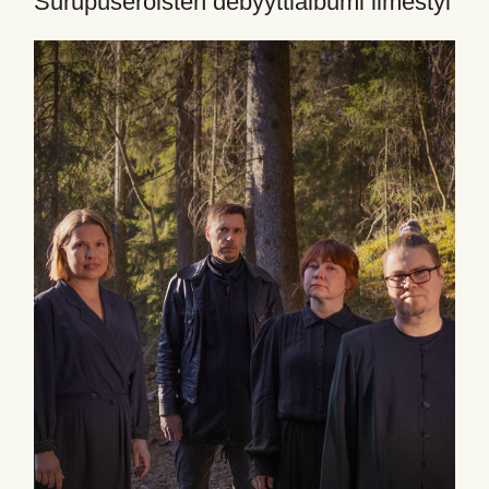
Surupuseroisten debyyttialbumi ilmestyi