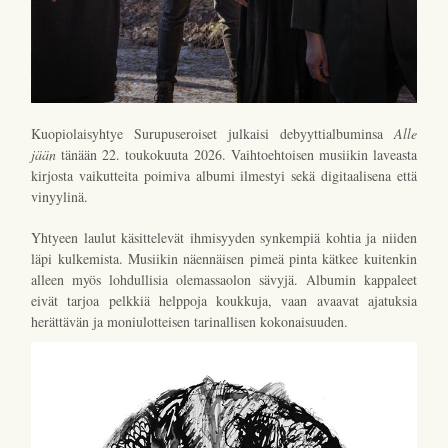
Kuopiolaisyhtye Surupuseroiset julkaisi debyyttialbuminsa
Alle
jään
tänään 22. toukokuuta 2026. Vaihtoehtoisen musiikin laveasta
kirjosta vaikutteita poimiva albumi ilmestyi sekä digitaalisena että
vinyylinä.
Yhtyeen laulut käsittelevät ihmisyyden synkempiä kohtia ja niiden
läpi kulkemista. Musiikin näennäisen pimeä pinta kätkee kuitenkin
alleen myös lohdullisia olemassaolon sävyjä. Albumin kappaleet
eivät tarjoa pelkkiä helppoja koukkuja, vaan avaavat ajatuksia
herättävän ja moniulotteisen tarinallisen kokonaisuuden.