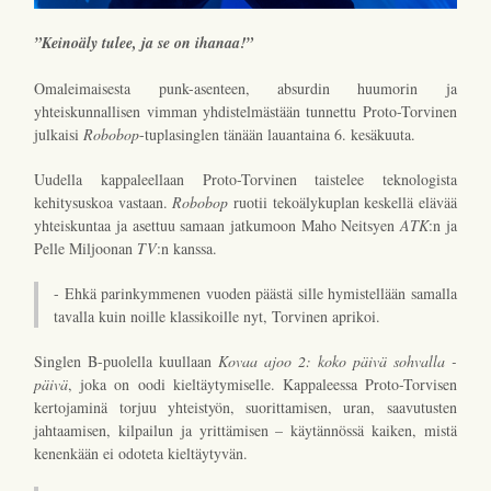
”Keinoäly tulee, ja se on ihanaa!”
Omaleimaisesta punk-asenteen, absurdin huumorin ja
yhteiskunnallisen vimman yhdistelmästään tunnettu Proto-Torvinen
julkaisi
Robobop
-tuplasinglen tänään lauantaina 6. kesäkuuta.
Uudella kappaleellaan Proto-Torvinen taistelee teknologista
kehitysuskoa vastaan.
Robobop
ruotii tekoälykuplan keskellä elävää
yhteiskuntaa ja asettuu samaan jatkumoon Maho Neitsyen
ATK
:n ja
Pelle Miljoonan
TV
:n kanssa.
- Ehkä parinkymmenen vuoden päästä sille hymistellään samalla
tavalla kuin noille klassikoille nyt, Torvinen aprikoi.
Singlen B-puolella kuullaan
Kovaa ajoo 2: koko päivä sohvalla -
päivä
, joka on oodi kieltäytymiselle. Kappaleessa Proto-Torvisen
kertojaminä torjuu yhteistyön, suorittamisen, uran, saavutusten
jahtaamisen, kilpailun ja yrittämisen – käytännössä kaiken, mistä
kenenkään ei odoteta kieltäytyvän.