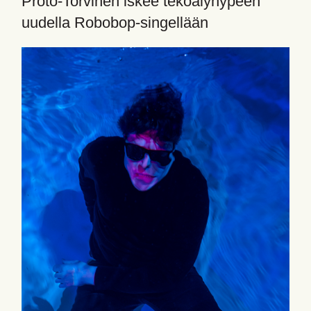
Proto-Torvinen iskee tekoälyhypeen
uudella Robobop-singellään