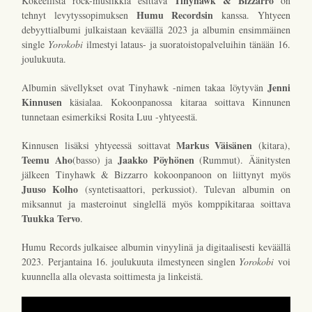
Tinyhawk & Bizzarro
Kokeellista rock-musiikkia esittävä
on
Humu Recordsin
tehnyt levytyssopimuksen
kanssa. Yhtyeen
debyyttialbumi julkaistaan keväällä 2023 ja albumin ensimmäinen
single
Yorokobi
ilmestyi lataus- ja suoratoistopalveluihin tänään 16.
joulukuuta.
Jenni
Albumin sävellykset ovat Tinyhawk -nimen takaa löytyvän
Kinnusen
käsialaa. Kokoonpanossa kitaraa soittava Kinnunen
tunnetaan esimerkiksi Rosita Luu -yhtyeestä.
Markus Väisänen
Kinnusen lisäksi yhtyeessä soittavat
(kitara),
Teemu Aho
Jaakko Pöyhönen
(basso) ja
(Rummut). Äänitysten
jälkeen Tinyhawk & Bizzarro kokoonpanoon on liittynyt myös
Juuso Kolho
(syntetisaattori, perkussiot). Tulevan albumin on
miksannut ja masteroinut singlellä myös komppikitaraa soittava
Tuukka Tervo
.
Humu Records julkaisee albumin vinyylinä ja digitaalisesti keväällä
2023. Perjantaina 16. joulukuuta ilmestyneen singlen
Yorokobi
voi
kuunnella alla olevasta soittimesta ja linkeistä.