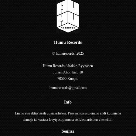
Humu Records
© humurecords, 2025
Humu Records / Jaakko Ryynänen
Juhani Ahon katu 10
70500 Kuopio
humurecords@gmail.com
Info
Emme etsi aktiivisesti uusia artisteja. Pääsääntöisesti emme ehdi kuunnella
demoja tai vastata levytyssopimusta etsivien artistien viesteihin.
Seuraa