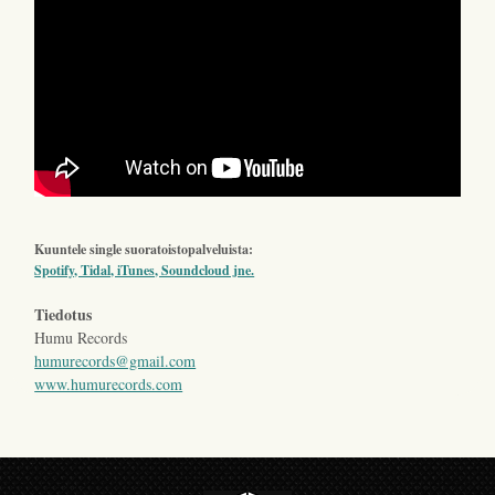
Kuuntele single suoratoistopalveluista:
Spotify, Tidal, iTunes, Soundcloud jne.
Tiedotus
Humu Records
humurecords@gmail.com
www.humurecords.com