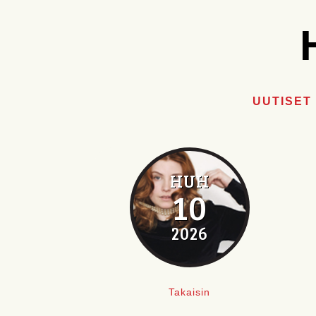
UUTISET
HUH
10
2026
Takaisin