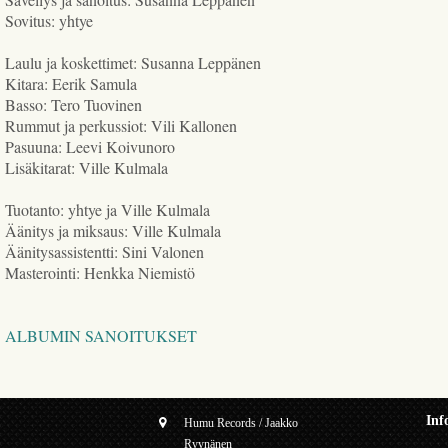
Sovitus: yhtye
Laulu ja koskettimet: Susanna Leppänen
Kitara: Eerik Samula
Basso: Tero Tuovinen
Rummut ja perkussiot: Vili Kallonen
Pasuuna: Leevi Koivunoro
Lisäkitarat: Ville Kulmala
Tuotanto: yhtye ja Ville Kulmala
Äänitys ja miksaus: Ville Kulmala
Äänitysassistentti: Sini Valonen
Masterointi: Henkka Niemistö
ALBUMIN SANOITUKSET
Inf
Humu Records / Jaakko
Ryynänen