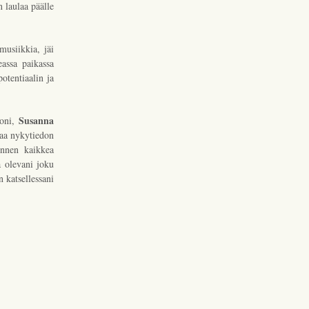
n laulaa päälle
usiikkia, jäi
assa paikassa
otentiaalin ja
Susanna
goni,
taa nykytiedon
ennen kaikkea
a olevani joku
n katsellessani