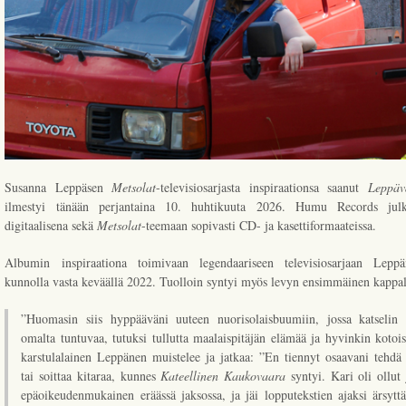
Susanna Leppäsen
Metsolat
-televisiosarjasta inspiraationsa saanut
Leppäv
ilmestyi tänään perjantaina 10. huhtikuuta 2026. Humu Records julk
digitaalisena sekä
Metsolat
-teemaan sopivasti CD- ja kasettiformaateissa.
Albumin inspiraationa toimivaan legendaariseen televisiosarjaan Lepp
kunnolla vasta keväällä 2022. Tuolloin syntyi myös levyn ensimmäinen kappal
”Huomasin siis hyppääväni uuteen nuorisolaisbuumiin, jossa katselin t
omalta tuntuvaa, tutuksi tullutta maalaispitäjän elämää ja hyvinkin kotoi
karstulalainen Leppänen muistelee ja jatkaa: ”En tiennyt osaavani tehdä 
tai soittaa kitaraa, kunnes
Kateellinen Kaukovaara
syntyi. Kari oli ollut 
epäoikeudenmukainen eräässä jaksossa, ja jäi lopputekstien ajaksi ärsyttäv