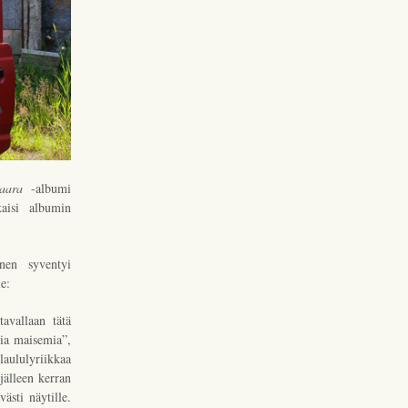
aara
-albumi
aisi albumin
änen syventyi
e:
avallaan tätä
sia maisemia”,
laululyriikkaa
jälleen kerran
ästi näytille.