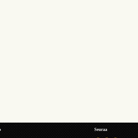
o
Seuraa