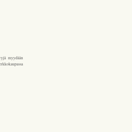
evyjä myydään
erkkokaupassa