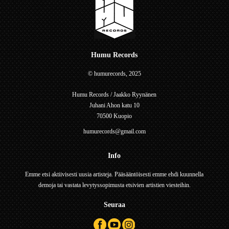
Humu Records
© humurecords, 2025
Humu Records / Jaakko Ryynänen
Juhani Ahon katu 10
70500 Kuopio
humurecords@gmail.com
Info
Emme etsi aktiivisesti uusia artisteja. Pääsääntöisesti emme ehdi kuunnella
demoja tai vastata levytyssopimusta etsivien artistien viesteihin.
Seuraa