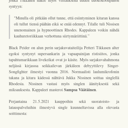
jonka Tikkanen näkee myös viittauksena uuden duokokoonpanon
syntyyn:
"Minulla oli pitkään ollut tunne, että esiintyminen kitaran kanssa
oli tullut tiensä päähän eikä se enää edennyt. Tilalle tuli Nissisen
unenomainen ja hypnoottinen Rhodes. Kappaleen voikin nähdä
kauhuretoriikkaan verhottuna siirtymäriittinä.”
Black Peider on alun perin sarjakuvataiteilija Petteri Tikkasen alter
egoksi syntynyt supersankarin ja vapaapainijan ristisiitos, jonka
tapahtumarikkaan livekeikat ovat jo käsite. Myös sarjakuvahahmona
neljässä kirjasssa seikkailevan järkäleen debyyttilevy Singer-
Songfighter ilmestyi vuonna 2016. Normaalisti laulumikrofonin
takana ja kitara kädessä nähtävä Jukka Nissinen soittaa singlellä
Rhodesia. Nissinen vastasi myös singlen äänityksestä sekä
Sampsa Väätäinen
miksauksesta. Kappaleet masteroi
.
Perjantaina 21.5.2021 kauppoihin sekä suoratoisto- ja
latauspalveluihin ilmestyvä single kuunneltavissa alla olevasta
soittimesta: