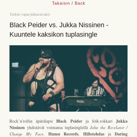
Takaisin / Back
Tiedote vapaa julkaistavaksi
Black Peider vs. Jukka Nissinen -
Kuuntele kaksikon tuplasingle
Black Peider
Jukka
Rock’n’rollin äpärälapsi
ja folk-rokkari
Nissinen
yhdistävät voimansa tuplasinglellä
John the Revelator /
Humu Records
Hillotehdas
Daring
Change My Face
.
,
ja