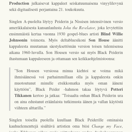
Production
julkaisevat kappaleet seiskatuumaisena vinyylilevynä
sekä digitaalisesti perjantaina 21. toukokuuta.
Singlen A-puolelta löytyy Peiderin ja Nissisen intensiivinen versio
amerikkalaisesta kansanlaulusta
John the Revelator
, joka levytettiin
Blind Willie
ensimmäistä kertaa vuonna 1930 gospel-blues artisti
Johnsonin
Son House
toimesta. Myös deltabluesikoni
äänitti
kappaleesta muutaman säestyksettömän version toisen tulemisensa
aikana 1960-luvulla. Son Housen versio sai myös Black Peiderin
ihastumaan kappaleeseen ja ottamaan sen keikkaohjelmistoonsa:
”Son Housen versiossa minua kiehtoi se voima mikä
ihmisäänessä voi parhaimmillaan olla ja kappaleesta onkin
muotoutunut minulle etsikkomatka myös oman ääneni
Petteri
käyttöön”, Black Peider -hahmon takaa löytyvä
Tikkanen
kertoo ja jatkaa: ”Toisaalta onhan Black Peiderin ura
on aina edustanut eräänlaista tutkimusta äänen ja vallan käytöstä
viihteen alttarilla.”
Singlen toisella puolella kuullaan Black Peiderille ominaisia
kauhuelementtejä sisältävä artistien oma biisi
Change my Face
,