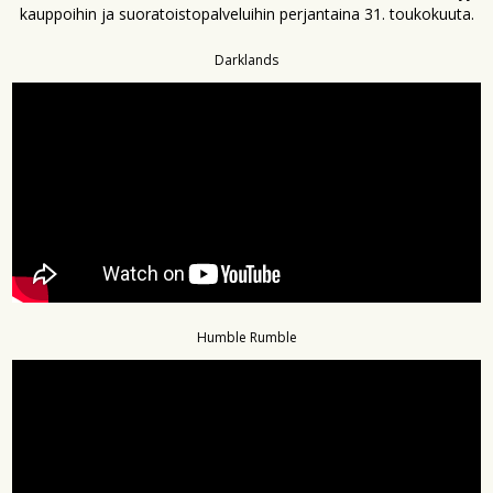
kauppoihin ja suoratoistopalveluihin perjantaina 31. toukokuuta.
Darklands
Humble Rumble