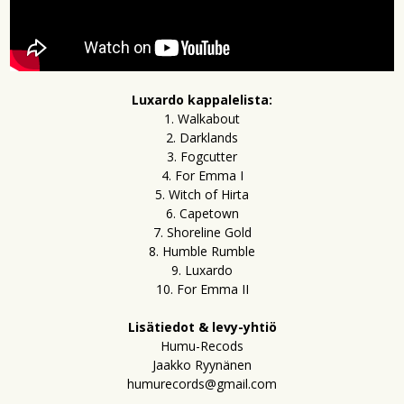
Luxardo kappalelista:
1. Walkabout
2. Darklands
3. Fogcutter
4. For Emma I
5. Witch of Hirta
6. Capetown
7. Shoreline Gold
8. Humble Rumble
9. Luxardo
10. For Emma II
Lisätiedot & levy-yhtiö
Humu-Recods
Jaakko Ryynänen
humurecords@gmail.com