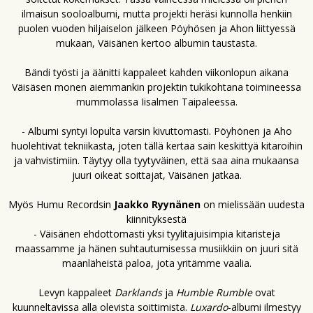
ilmaisun sooloalbumi, mutta projekti heräsi kunnolla henkiin
puolen vuoden hiljaiselon jälkeen Pöyhösen ja Ahon liittyessä
mukaan, Väisänen kertoo albumin taustasta.
Bändi työsti ja äänitti kappaleet kahden viikonlopun aikana
Väisäsen monen aiemmankin projektin tukikohtana toimineessa
mummolassa Iisalmen Taipaleessa.
- Albumi syntyi lopulta varsin kivuttomasti. Pöyhönen ja Aho
huolehtivat tekniikasta, joten tällä kertaa sain keskittyä kitaroihin
ja vahvistimiin. Täytyy olla tyytyväinen, että saa aina mukaansa
juuri oikeat soittajat, Väisänen jatkaa.
Myös Humu Recordsin
Jaakko Ryynänen
on mielissään uudesta
kiinnityksestä
- Väisänen ehdottomasti yksi tyylitajuisimpia kitaristeja
maassamme ja hänen suhtautumisessa musiikkiin on juuri sitä
maanläheistä paloa, jota yritämme vaalia.
Levyn kappaleet
Darklands
ja
Humble Rumble
ovat
kuunneltavissa alla olevista soittimista.
Luxardo
-albumi ilmestyy