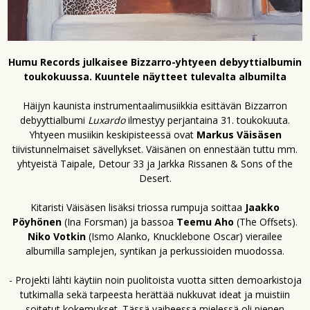
Humu Records julkaisee Bizzarro-yhtyeen debyyttialbumin
toukokuussa. Kuuntele näytteet tulevalta albumilta
Häijyn kaunista instrumentaalimusiikkia esittävän Bizzarron
debyyttialbumi
Luxardo
ilmestyy perjantaina 31. toukokuuta.
Yhtyeen musiikin keskipisteessä ovat
Markus Väisäsen
tiivistunnelmaiset sävellykset. Väisänen on ennestään tuttu mm.
yhtyeistä Taipale, Detour 33 ja Jarkka Rissanen & Sons of the
Desert.
Kitaristi Väisäsen lisäksi triossa rumpuja soittaa
Jaakko
Pöyhönen
(Ina Forsman) ja bassoa
Teemu Aho
(The Offsets).
Niko Votkin
(Ismo Alanko, Knucklebone Oscar) vierailee
albumilla samplejen, syntikan ja perkussioiden muodossa.
- Projekti lähti käytiin noin puolitoista vuotta sitten demoarkistoja
tutkimalla sekä tarpeesta herättää nukkuvat ideat ja muistiin
soitetut kokemukset. Tässä vaiheessa mielessä oli pienen