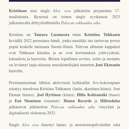
Kristiinan
uusi single
Aloe vera
julkaistiin perjantaina 17.
maaliskuuta. Kyseessä on toinen single syyskuussa 2023
julkaistavalta debyyttialbumilta
Palavan rakkauden aika
.
Tamara Luonnosta
Kristiina Tuhkasen
Kristiina on
tutun
keväällä 2022 perustama bändi, jonka musiikki tuo tarttuvan power
popin keskelle harmaata Suomi-filmiä. Tulevan albumin kappaleet
ovat Tuhkasen käsialaa ja ne ovat kertomuksia ystävyydestä,
kateudesta ja haaveista. Biisien lopullinen sovitus, soitto ja tuotanto
Joni Ekmanin
on levännyt laaja-alaisena musiikintekijänä tunnetun
harteilla.
Perustamisestaan lähtien aktiivisesti keikkaillut live-kokoonpano
esiintyy muodossa Kristiina Tuhkanen (laulu, akustinen kitara), Joni
Joel Hyttinen
Hilla Kohtamäki
Ekman (kitara),
(kitara),
(basso)
Essi Nieminen
Humu Records
Hillotehdas
ja
(rummut).
ja
julkaisevat pitkäsoiton
Palavan rakkauden aika
vinyylinä ja
digitaalisesti elokuussa 2023.
Single
Aloe vera
ilmestyi lataus- ja suoratoistopalveluihin sekä