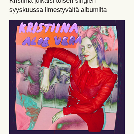
Kristiina julkaisi toisen singlen
syyskuussa ilmestyvältä albumilta