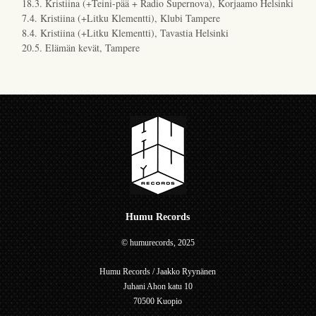
18.3. Kristiina (+Teini-pää + Radio Supernova), Korjaamo Helsinki
7.4. Kristiina (+Litku Klementti), Klubi Tampere
8.4. Kristiina (+Litku Klementti), Tavastia Helsinki
20.5. Elämän kevät, Tampere
Humu Records
© humurecords, 2025
Humu Records / Jaakko Ryynänen
Juhani Ahon katu 10
70500 Kuopio