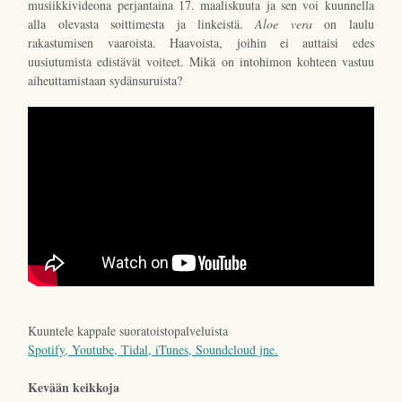
musiikkivideona perjantaina 17. maaliskuuta ja sen voi kuunnella
alla olevasta soittimesta ja linkeistä.
Aloe vera
on laulu
rakastumisen vaaroista. Haavoista, joihin ei auttaisi edes
uusiutumista edistävät voiteet. Mikä on intohimon kohteen vastuu
aiheuttamistaan sydänsuruista?
Kuuntele kappale suoratoistopalveluista
Spotify, Youtube, Tidal, iTunes, Soundcloud jne.
Kevään keikkoja