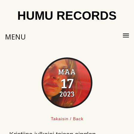
HUMU RECORDS
MENU
MAA
17
2023
Takaisin / Back