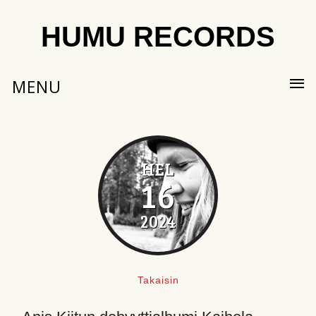
HUMU RECORDS
MENU
HEL
16
2024
Takaisin