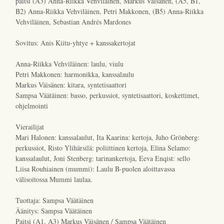
paitsi (A3) Anna-Riikka Vehviläinen, Markus Väisänen, (A5, B1,
B2) Anna-Riikka Vehviläinen, Petri Makkonen, (B5) Anna-Riikka
Vehviläinen, Sebastian Andrés Mardones
Sovitus: Anis Kiitu-yhtye + kanssakertojat
Anna-Riikka Vehviläinen: laulu, viulu
Petri Makkonen: harmonikka, kanssalaulu
Markus Väisänen: kitara, syntetisaattori
Sampsa Väätäinen: basso, perkussiot, syntetisaattori, koskettimet,
ohjelmointi
Vierailijat
Mari Halonen: kanssalaulut, Ita Kaarina: kertoja, Juho Grönberg:
perkussiot, Risto Ylihärsilä: poliittinen kertoja, Elina Selamo:
kanssalaulut, Joni Stenberg: tarinankertoja, Eeva Enqist: sello
Liisa Rouhiainen (mummi): Laulu B-puolen aloittavassa
välisoitossa Mummi laulaa.
Tuottaja: Sampsa Väätäinen
Äänitys: Sampsa Väätäinen
Paitsi (A1, A3) Markus Väisänen / Sampsa Väätäinen