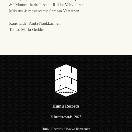
& ”Mummi laulaa” Anna-Riikka Vehviläinen
Miksaus & masterointi: Sampsa Väätäinen
Kansitaide: Anita Naukkarinen
Taitto: Maria Geddes
Humu Records
© humurecords, 2025
Humu Records / Jaakko Ryynänen