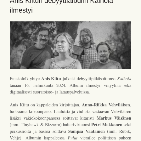
Anis Kiitun debyyttialbumi Kaihola
ilmestyi
Anis Kiitu
Fuusiofolk-yhtye
julkaisi debyyttipitkäsoittonsa
Kaihola
tänään 16. helmikuuta 2024. Albumi ilmestyi vinyylinä sekä
digitaalisesti suoratoisto- ja latauspalveluissa.
Anna-Riikka Vehviläisen
Anis Kiitu on kappaleiden kirjoittajan,
,
luotsaama kokoonpano. Lauluista ja viulusta vastaavan Vehviläisen
Markus Väisänen
lisäksi vakiokokoonpanossa soittavat kitaristi
Petri Makkonen
(mm. Tinyhawk & Bizzarro) haitarivirtuoosi
sekä
Sampsa Väätäinen
perkussioita ja bassoa soittava
(mm. Rubik,
Vehje). Albumin kappaleessa
Pulut
vierailee poliittisen puheen