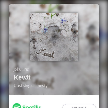
joku iiris
Kevät
Uusi single ilmestyi!
Kuuntele